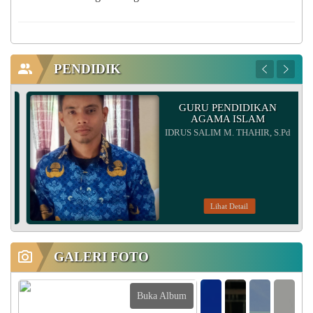
PENDIDIK
GURU PENDIDIKAN
&
AGAMA ISLAM
IDRUS SALIM M. THAHIR, S.Pd
Lihat Detail
GALERI FOTO
Buka Album