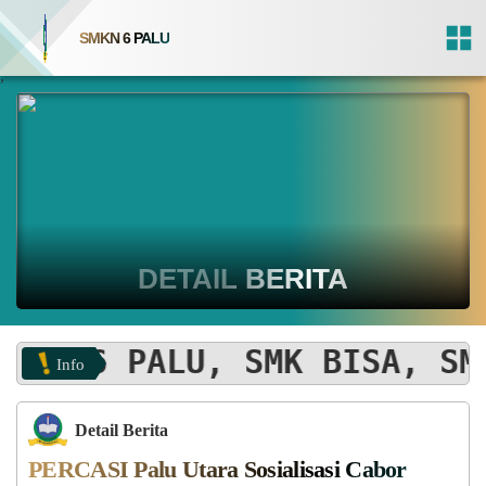
SMKN 6 PALU
,
DETAIL BERITA
ERI 6 PALU, SMK BISA, SMK
Info
Detail Berita
PERCASI Palu Utara Sosialisasi Cabor