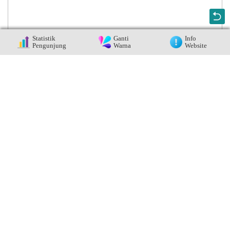
Statistik
Ganti
Info
Pengunjung
Warna
Website
JL. TRANS SULAWESI NO. 216
40203620
Negeri
smkn6palu@yahoo.co.id