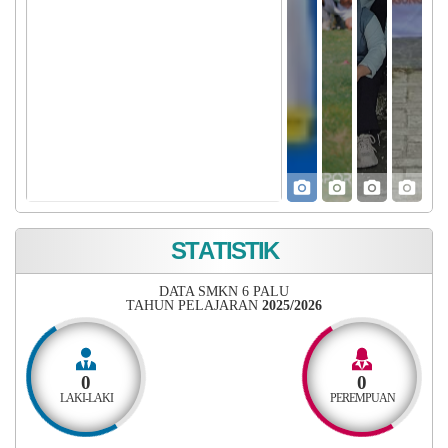
HARDIKNAS 2026
S
T
A
T
I
S
T
I
K
DATA SMKN 6 PALU
TAHUN PELAJARAN
2025/2026
0
0
LAKI-LAKI
PEREMPUAN