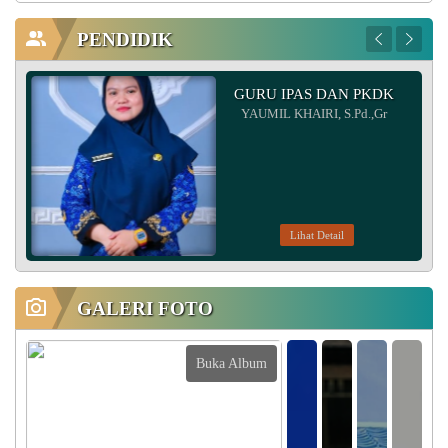
PENDIDIK
GURU IPAS DAN PKDK
YAUMIL KHAIRI, S.Pd.,Gr
Lihat Detail
GALERI FOTO
Buka Album