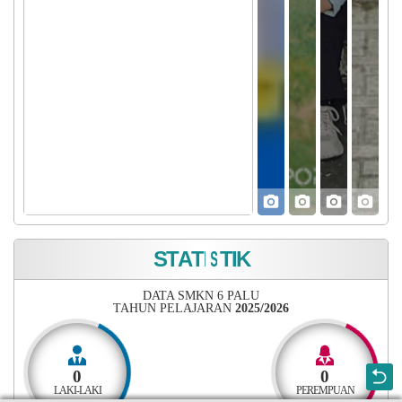
HARDIKNAS 2026
S
T
A
T
I
S
T
I
K
DATA SMKN 6 PALU
TAHUN PELAJARAN
2025/2026
0
0
LAKI-LAKI
PEREMPUAN