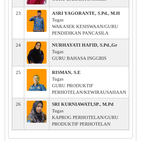
23
ASRI YAGORANTE, S.Pd., M.H
Tugas
WAKASEK KESISWAAN/GURU
PENDIDIKAN PANCASILA
24
NURHAYATI HAFID, S.Pd.,Gr
Tugas
GURU BAHASA INGGRIS
SMKN 6 PALU
SMKN 6 PALU
40203620
25
RISMAN, S.E
Tugas
GURU PRODUKTIF
Kecamatan PALU UTARA, Kabupaten KOTA PALU
Provinsi SULAWESI TENGAH
PERHOTELAN/KEWIRAUSAHAAN
Kecamatan PALU UTARA, Kabupaten KOTA PALU
Provinsi SULAWESI TENGAH
26
SRI KURNIAWATI,SP., M.Pd
Tugas
KAPROG PERHOTELAN/GURU
PRODUKTIF PERHOTELAN