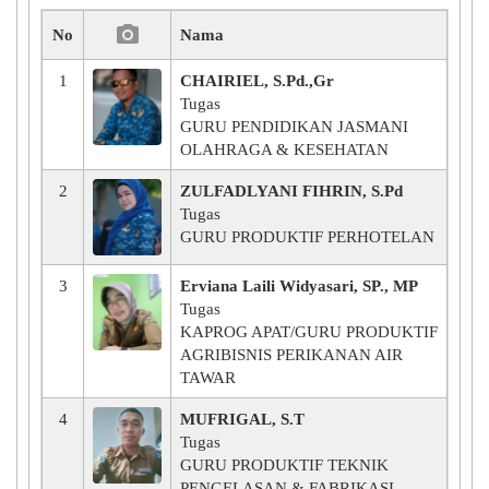
No
Nama
1
CHAIRIEL, S.Pd.,Gr
Tugas
GURU PENDIDIKAN JASMANI
OLAHRAGA & KESEHATAN
2
ZULFADLYANI FIHRIN, S.Pd
Tugas
GURU PRODUKTIF PERHOTELAN
3
Erviana Laili Widyasari, SP., MP
Tugas
KAPROG APAT/GURU PRODUKTIF
AGRIBISNIS PERIKANAN AIR
TAWAR
4
MUFRIGAL, S.T
Tugas
GURU PRODUKTIF TEKNIK
PENGELASAN & FABRIKASI