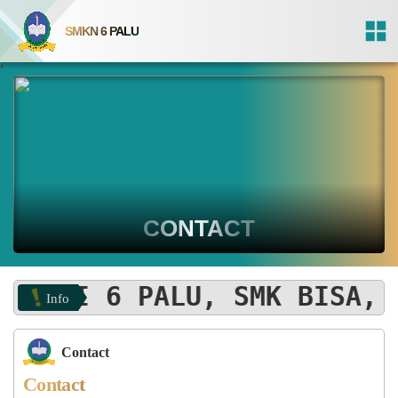
SMKN 6 PALU
,
CONTACT
EGERI 6 PALU, SMK BISA, S
Info
Contact
Contact