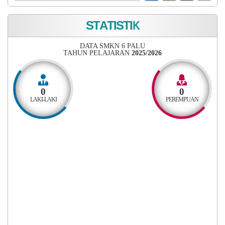
S
T
A
T
I
S
T
I
K
DATA SMKN 6 PALU
TAHUN PELAJARAN
2025/2026
0
0
LAKI-LAKI
PEREMPUAN