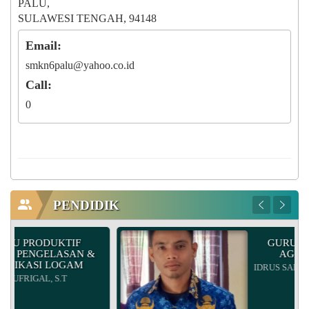
PALU,
SULAWESI TENGAH, 94148
Email:
smkn6palu@yahoo.co.id
Call:
0
PENDIDIK
UKTIF
GURU PENDIDIKA
LASAN &
AGAMA ISLAM
LOGAM
IDRUS SALIM M. THAHIR, 
 S.T