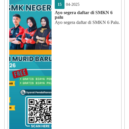
15
04-2025
SMKN 6 PALU
SMKN 6 PALU
40203620
Ayo segera daftar di SMKN 6
palu
Ayo segera daftar di SMKN 6 Palu.
Kecamatan PALU UTARA, Kabupaten KOTA PALU
Provinsi SULAWESI TENGAH
Kecamatan PALU UTARA, Kabupaten KOTA PALU
Provinsi SULAWESI TENGAH