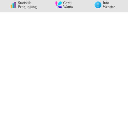
Statistik
Ganti
Info
Pengunjung
Warna
Website
PENDIDIK
KAPROG APAT/GURU
PRODUKTIF AGRIBISNIS
PERIKANAN AIR TAWAR
Erviana Laili Widyasari, SP., MP
Lihat Detail
GALERI FOTO
Buka Album